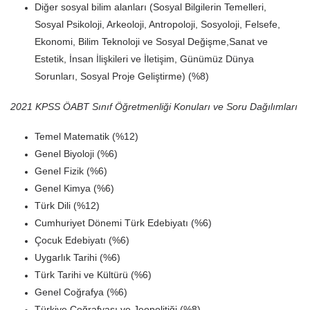
Diğer sosyal bilim alanları (Sosyal Bilgilerin Temelleri,
Sosyal Psikoloji, Arkeoloji, Antropoloji, Sosyoloji, Felsefe,
Ekonomi, Bilim Teknoloji ve Sosyal Değişme,Sanat ve
Estetik, İnsan İlişkileri ve İletişim, Günümüz Dünya
Sorunları, Sosyal Proje Geliştirme) (%8)
2021 KPSS ÖABT Sınıf Öğretmenliği Konuları ve Soru Dağılımları
Temel Matematik (%12)
Genel Biyoloji (%6)
Genel Fizik (%6)
Genel Kimya (%6)
Türk Dili (%12)
Cumhuriyet Dönemi Türk Edebiyatı (%6)
Çocuk Edebiyatı (%6)
Uygarlık Tarihi (%6)
Türk Tarihi ve Kültürü (%6)
Genel Coğrafya (%6)
Türkiye Coğrafyası ve Jeopolitiği (%8)