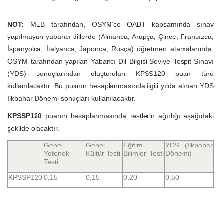
NOT:
MEB tarafından, ÖSYM’ce ÖABT kapsamında sınav
yapılmayan yabancı dillerde (Almanca, Arapça, Çince, Fransızca,
İspanyolca, İtalyanca, Japonca, Rusça) öğretmen atamalarında,
ÖSYM tarafından yapılan Yabancı Dil Bilgisi Seviye Tespit Sınavı
(YDS) sonuçlarından oluşturulan KPSS120 puan türü
kullanılacaktır. Bu puanın hesaplanmasında ilgili yılda alınan YDS
İlkbahar Dönemi sonuçları kullanılacaktır.
KPSSP120
puanın hesaplanmasında testlerin ağırlığı aşağıdaki
şekilde olacaktır.
Genel
Genel
Eğitim
YDS (İlkbahar
Yetenek
Kültür Testi
Bilimleri Testi
Dönemi)
Testi
KPSSP120
0,15
0,15
0,20
0,50