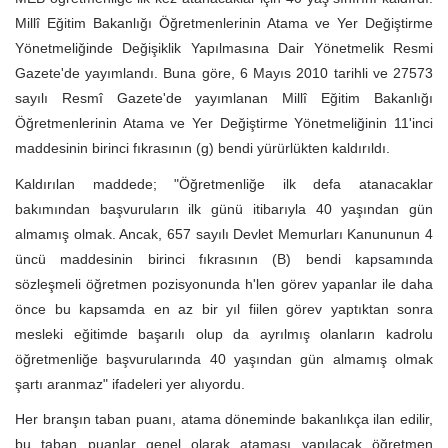
Millî Eğitim Bakanlığı Öğretmenlerinin Atama ve Yer Değiştirme
Yönetmeliğinde Değişiklik Yapılmasına Dair Yönetmelik Resmi
Gazete'de yayımlandı. Buna göre, 6 Mayıs 2010 tarihli ve 27573
sayılı Resmî Gazete'de yayımlanan Millî Eğitim Bakanlığı
Öğretmenlerinin Atama ve Yer Değiştirme Yönetmeliğinin 11'inci
maddesinin birinci fıkrasının (g) bendi yürürlükten kaldırıldı.
Kaldırılan maddede; "Öğretmenliğe ilk defa atanacaklar
bakımından başvuruların ilk günü itibarıyla 40 yaşından gün
almamış olmak. Ancak, 657 sayılı Devlet Memurları Kanununun 4
üncü maddesinin birinci fıkrasının (B) bendi kapsamında
sözleşmeli öğretmen pozisyonunda h'len görev yapanlar ile daha
önce bu kapsamda en az bir yıl fiilen görev yaptıktan sonra
mesleki eğitimde başarılı olup da ayrılmış olanların kadrolu
öğretmenliğe başvurularında 40 yaşından gün almamış olmak
şartı aranmaz" ifadeleri yer alıyordu.
Her branşın taban puanı, atama döneminde bakanlıkça ilan edilir,
bu taban puanlar genel olarak ataması yapılacak öğretmen