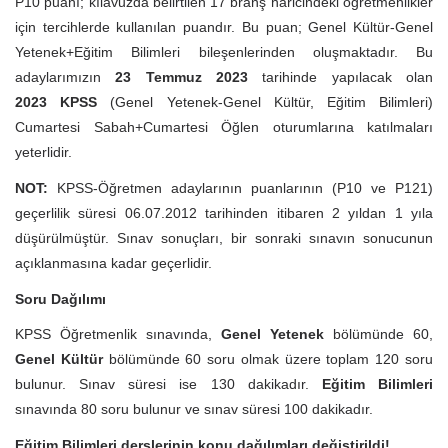
P10 puanı; kılavuzda belirtilen 17 branş haricindeki öğretmenlikler
için tercihlerde kullanılan puandır. Bu puan; Genel Kültür-Genel
Yetenek+Eğitim Bilimleri bileşenlerinden oluşmaktadır. Bu
adaylarımızın
23 Temmuz 2023
tarihinde yapılacak olan
2023 KPSS
(Genel Yetenek-Genel Kültür, Eğitim Bilimleri)
Cumartesi Sabah+Cumartesi Öğlen oturumlarına katılmaları
yeterlidir.
NOT:
KPSS-Öğretmen adaylarının puanlarının (P10 ve P121)
geçerlilik süresi 06.07.2012 tarihinden itibaren 2 yıldan 1 yıla
düşürülmüştür. Sınav sonuçları, bir sonraki sınavın sonucunun
açıklanmasına kadar geçerlidir.
Soru Dağılımı
KPSS Öğretmenlik sınavında,
Genel Yetenek
bölümünde 60,
Genel Kültür
bölümünde 60 soru olmak üzere toplam 120 soru
bulunur. Sınav süresi ise 130 dakikadır.
Eğitim Bilimleri
sınavında 80 soru bulunur ve sınav süresi 100 dakikadır.
Eğitim Bilimleri derslerinin konu dağılımları değiştirildi!