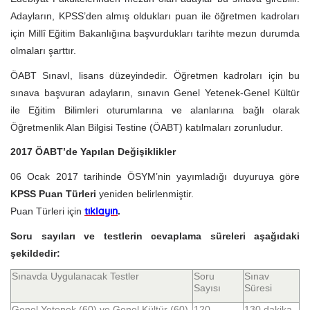
Adayların, KPSS’den almış oldukları puan ile öğretmen kadroları
için Millî Eğitim Bakanlığına başvurdukları tarihte mezun durumda
olmaları şarttır.
ÖABT SınavI, lisans düzeyindedir. Öğretmen kadroları için bu
sınava başvuran adayların, sınavın Genel Yetenek-Genel Kültür
ile Eğitim Bilimleri oturumlarına ve alanlarına bağlı olarak
Öğretmenlik Alan Bilgisi Testine (ÖABT) katılmaları zorunludur.
2017 ÖABT’de Yapılan Değişiklikler
06 Ocak 2017 tarihinde ÖSYM’nin yayımladığı duyuruya göre
KPSS Puan Türleri
yeniden belirlenmiştir.
Puan Türleri için
.
tıklayın
Soru sayıları ve testlerin cevaplama süreleri aşağıdaki
şekildedir:
Sınavda Uygulanacak Testler
Soru
Sınav
Sayısı
Süresi
Genel Yetenek (60) ve Genel Kültür (60)
120
130 dakika