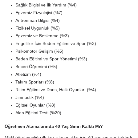
Sağlık Bilgisi ve İlk Yardım (%4)
Egzersiz Fizyolojisi (%7)
Antrenman Bilgisi (%4)
Fiziksel Uygunluk (%5)
Egzersiz ve Beslenme (%3)
Engelliler İçin Beden Eğitimi ve Spor (%3)
Psikomotor Gelişim (%5)
Beden Eğitimi ve Spor Yönetimi (%3)
Beceri Öğrenimi (%5)
Atletizm (%4)
Takım Sporları (%8)
Ritim Eğitimi ve Dans, Halk Oyunları (%4)
Jimnastik (%4)
Eğitsel Oyunlar (%3)
Alan Eğitimi Testi (%20)
Öğretmen Atamalarında 40 Yaş Sınırı Kalktı Mı?
MEB öğretmenliğe ilk kez atanacaklar için 40 yaş sınırını kaldırdı.